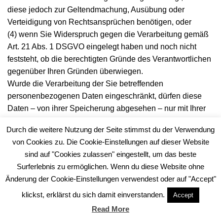
diese jedoch zur Geltendmachung, Ausübung oder
Verteidigung von Rechtsansprüchen benötigen, oder
(4) wenn Sie Widerspruch gegen die Verarbeitung gemäß
Art. 21 Abs. 1 DSGVO eingelegt haben und noch nicht
feststeht, ob die berechtigten Gründe des Verantwortlichen
gegenüber Ihren Gründen überwiegen.
Wurde die Verarbeitung der Sie betreffenden
personenbezogenen Daten eingeschränkt, dürfen diese
Daten – von ihrer Speicherung abgesehen – nur mit Ihrer
Einwilligung oder zur Geltendmachung, Ausübung oder
Durch die weitere Nutzung der Seite stimmst du der Verwendung
Verteidigung von Rechtsansprüchen oder zum Schutz der
von Cookies zu. Die Cookie-Einstellungen auf dieser Website
Rechte einer anderen natürlichen oder juristischen Person
sind auf "Cookies zulassen" eingestellt, um das beste
oder aus Gründen eines wichtigen öffentlichen Interesses
Surferlebnis zu ermöglichen. Wenn du diese Website ohne
der Union oder eines Mitgliedstaats verarbeitet werden.
Änderung der Cookie-Einstellungen verwendest oder auf "Accept"
Wurde die Einschränkung der Verarbeitung nach den o.g.
klickst, erklärst du sich damit einverstanden.
Voraussetzungen eingeschränkt, werden Sie von dem
Accept
Verantwortlichen unterrichtet bevor die Einschränkung
Read More
aufgehoben wird.