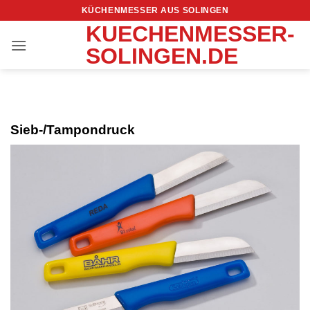
Zum
KÜCHENMESSER AUS SOLINGEN
Inhalt
KUECHENMESSER-
springen
SOLINGEN.DE
Sieb-/Tampondruck