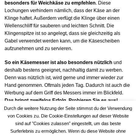
besonders für Weichkäse zu empfehlen
. Diese
Lochungen verhindern nämlich, dass der Käse an der
Klinge haftet. Außerdem verfügt die Klinge über einen
Wellenschliff für sauberen und leichten Schnitt. Die
Klingenspitze ist so angelegt, dass sie gleichzeitig als
Gabel verwendet werden kann, um die Käsescheiben
aufzunehmen und zu servieren.
So ein Käsemesser ist also besonders nützlich
und
deshalb bestens geeignet, nachhaltig damit zu werben.
Denn was nützlich ist, wird gerne und immer wieder zur
Hand genommen. Oftmals jeden Tag. Dadurch ist auch die
Werbung auf dem Griff des Messers immer im Blickfeld.
Das bringt zweifelos Erfolg. Probieren Sie es aus!
Durch die weitere Nutzung der Seite stimmst du der Verwendung
Bei Abnahme ab 1.000 Stück
€/St. 2,40
i
nklusive
von Cookies zu. Die Cookie-Einstellungen auf dieser Website
Siebdruck 1-farbig, 1-seitig und m
it Klingenschutz.
sind auf "Cookies zulassen" eingestellt, um das beste
Surferlebnis zu ermöglichen. Wenn du diese Website ohne