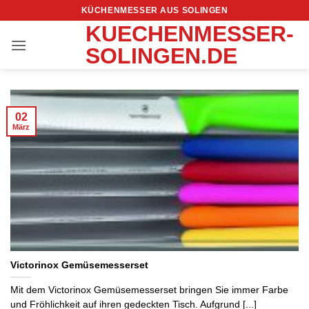
Zum
KÜCHENMESSER AUS SOLINGEN
Inhalt
KUECHENMESSER-
springen
SOLINGEN.DE
02
März
Victorinox Gemüsemesserset
Mit dem Victorinox Gemüsemesserset bringen Sie immer Farbe
und Fröhlichkeit auf ihren gedeckten Tisch. Aufgrund [...]