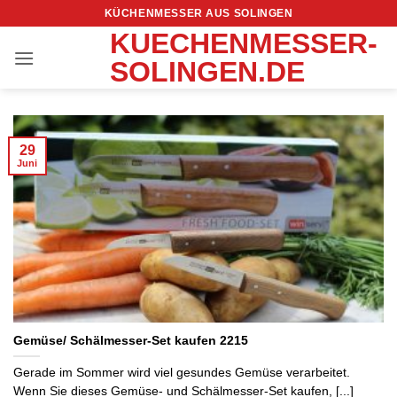
Zum
KÜCHENMESSER AUS SOLINGEN
Inhalt
KUECHENMESSER-
springen
SOLINGEN.DE
29
Juni
Gemüse/ Schälmesser-Set kaufen 2215
Gerade im Sommer wird viel gesundes Gemüse verarbeitet.
Wenn Sie dieses Gemüse- und Schälmesser-Set kaufen, [...]