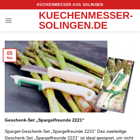
Zum
KÜCHENMESSER AUS SOLINGEN
Inhalt
KUECHENMESSER-
springen
SOLINGEN.DE
05
Mai
Geschenk-Set „Spargelfreunde 2221“
Spargel-Geschenk-Set „Spargelfreunde 2221“ Das zweiteilige
Geschenk-Set „Spargelfreunde 2221“ ist ideal geeignet, um nicht