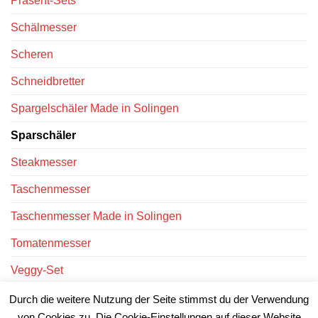
Präsent-Sets
Schälmesser
Scheren
Schneidbretter
Spargelschäler Made in Solingen
Sparschäler
Steakmesser
Taschenmesser
Taschenmesser Made in Solingen
Tomatenmesser
Veggy-Set
Victorinox Messer
Durch die weitere Nutzung der Seite stimmst du der Verwendung
von Cookies zu. Die Cookie-Einstellungen auf dieser Website