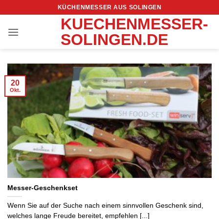
Zum
KÜCHENMESSER AUS SOLINGEN
Inhalt
KUECHENMESSER-
springen
SOLINGEN.DE
20
Okt.
Messer-Geschenkset
Wenn Sie auf der Suche nach einem sinnvollen Geschenk sind,
welches lange Freude bereitet, empfehlen [...]