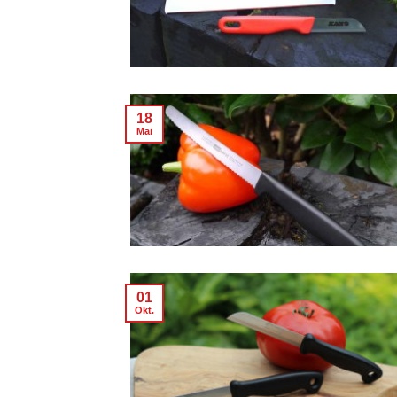
18
Mai
01
Okt.