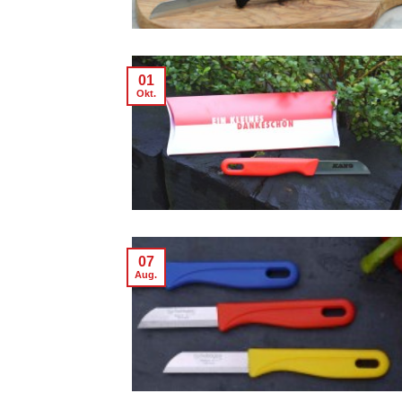
01
Okt.
07
Aug.