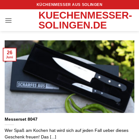
Zum
KÜCHENMESSER AUS SOLINGEN
Inhalt
KUECHENMESSER-
springen
SOLINGEN.DE
26
Juni
Messerset 8047
Wer Spaß am Kochen hat wird sich auf jeden Fall ueber dieses
Geschenk freuen! Das [...]