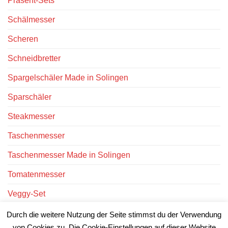
Präsent-Sets
Schälmesser
Scheren
Schneidbretter
Spargelschäler Made in Solingen
Sparschäler
Steakmesser
Taschenmesser
Taschenmesser Made in Solingen
Tomatenmesser
Veggy-Set
Victorinox Messer
Durch die weitere Nutzung der Seite stimmst du der Verwendung
von Cookies zu. Die Cookie-Einstellungen auf dieser Website