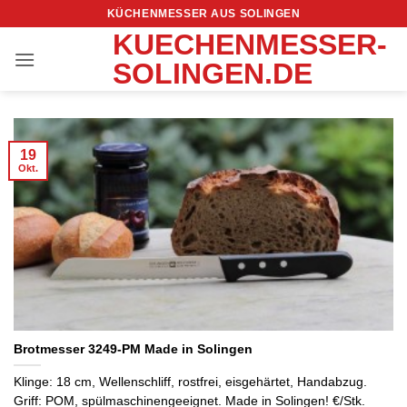
Zum
KÜCHENMESSER AUS SOLINGEN
Inhalt
KUECHENMESSER-
springen
SOLINGEN.DE
19
Okt.
Brotmesser 3249-PM Made in Solingen
Klinge: 18 cm, Wellenschliff, rostfrei, eisgehärtet, Handabzug.
Griff: POM, spülmaschinengeeignet. Made in Solingen! €/Stk.