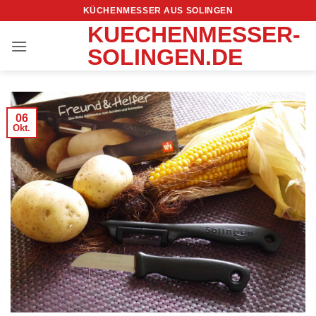
Zum
KÜCHENMESSER AUS SOLINGEN
Inhalt
KUECHENMESSER-
springen
SOLINGEN.DE
06
Okt.