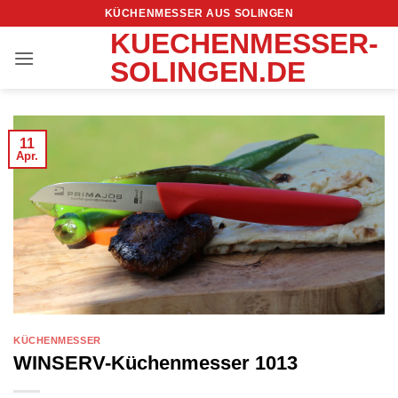
Zum
KÜCHENMESSER AUS SOLINGEN
Inhalt
KUECHENMESSER-
springen
SOLINGEN.DE
11
Apr.
KÜCHENMESSER
WINSERV-Küchenmesser 1013